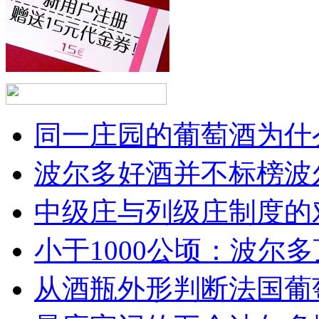
同一庄园的葡萄酒为什么
波尔多好酒并不标榜波
中级庄与列级庄制度的
小于1000公顷：波尔多顶
从酒瓶外形判断法国葡