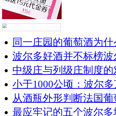
同一庄园的葡萄酒为什么
波尔多好酒并不标榜波
中级庄与列级庄制度的
小于1000公顷：波尔多顶
从酒瓶外形判断法国葡
最应牢记的五个波尔多