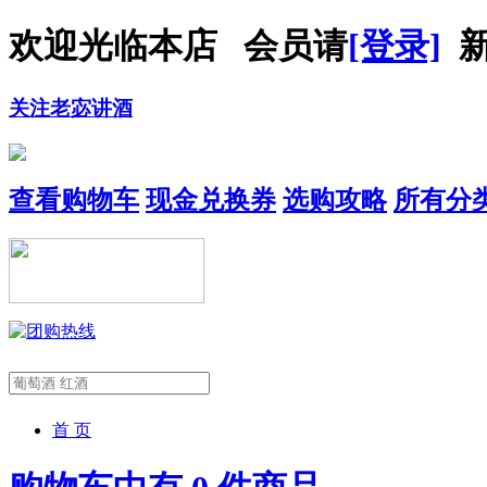
欢迎光临本店 会员请
[登录]
新
关注老宓讲酒
查看购物车
现金兑换券
选购攻略
所有分
首 页