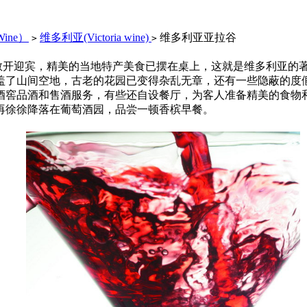
Wine）
维多利亚(Victoria wine)
维多利亚亚拉谷
>
>
敞开迎宾，精美的当地特产美食已摆在桌上，这就是维多利亚的
盖了山间空地，古老的花园已变得杂乱无章，还有一些隐蔽的度
酒窖品酒和售酒服务，有些还自设餐厅，为客人准备精美的食物
再徐徐降落在葡萄酒园，品尝一顿香槟早餐。