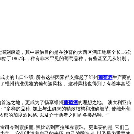
深刻痕迹，其中最触目的是在沙普的大西区酒庄地底全长1.6公
始于1867年，种有非常罕见的葡萄品种，有些甚至无从辨别，
加上成功的出口业绩, 所有这些因素都支撑起了维州
葡萄酒
生产商的
就了维州精准优雅的葡萄酒风格， 这种风格也得到了有着丰富经
的首选之地，更成为了畅享维州
葡萄酒
的理想之地。 澳大利亚侍
：“多样的品种, 加上与生俱来的精致结构和准确细节, 使维州葡
浓郁的加度酒风格, 以及介于两者之间的各类品种。”
雷司令到霞多丽, 黑比诺到西拉和赤霞珠。更重要的是, 它们已
荣。 它们讲述着自己的来历, 自己的酿造者, 以及最为重要的,