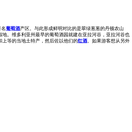
著名
葡萄酒
产区。与此形成鲜明对比的是翠绿葱葱的丹顿农山
假地。维多利亚州最早的葡萄酒园就建在亚拉河谷，亚拉河谷也
和上等的当地土特产，然后佐以他们的
红酒
。如果游客想从另外