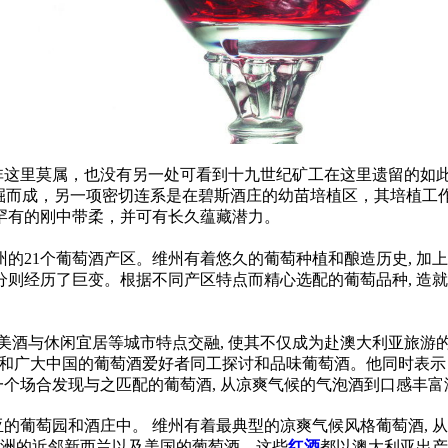
这里莫属，也没有另一处可看到十九世纪矿工在这里遗留的如此
挖掘而成，另一项密切连系是在碧斯酒庄的幼苗培植区，其培植工作
罕有的刚中带柔，并可有长久蕴藏潜力。
在全州的21个葡萄酒产区。维州有着悠久的葡萄种植和酿造历史, 
部分则经历了巨变。根据不同产区特点而精心选配的葡萄品种, 造
食美酒与休闲宜居等城市特点交融, 使其不仅成为赴澳大利亚旅游
中国，和广大中国的葡萄酒爱好者同工探讨和品味葡萄酒。他同时表示
一个场合发现与之匹配的葡萄酒, 从凉爽气候的气泡酒到口感丰富
亚的葡萄园和酒庄中。 维州有着最典型的凉爽气候风格葡萄酒, 从
澳洲的近邻新西兰以及美国的葡萄酒。这些
红酒
都以澳大利亚出产为