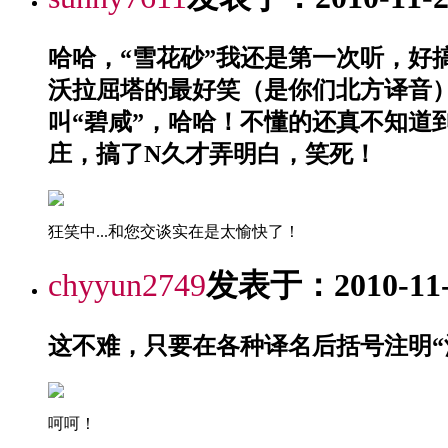
哈哈，“雪花砂”我还是第一次听，
沃拉屈塔的最好笑（是你们北方译音
叫“碧咸”，哈哈！不懂的还真不知
庄，搞了N久才弄明白，笑死！
狂笑中...和您交谈实在是太愉快了！
chyyun2749
发表于：2010-11-2
这不难，只要在各种译名后括号注明“酒
呵呵！