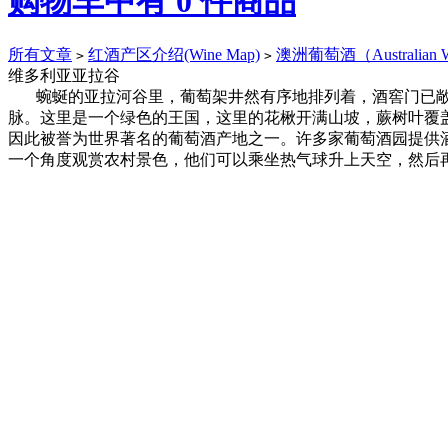
购物车中有
0
件商品
所有文章
红酒产区介绍(Wine Map)
澳洲葡萄酒（Australian 
>
>
维多利亚亚拉谷
蜿蜒的亚拉河谷里，葡萄架井然有序地排列着，酒窖门已
脉。这里是一个绿色的王国，这里的花楸开满山坡，蕨树叶覆
因此被誉为世界著名的葡萄酒产地之一。许多家葡萄酒园提供
一个角度观赏农村景色，他们可以乘坐热气球升上天空，然后