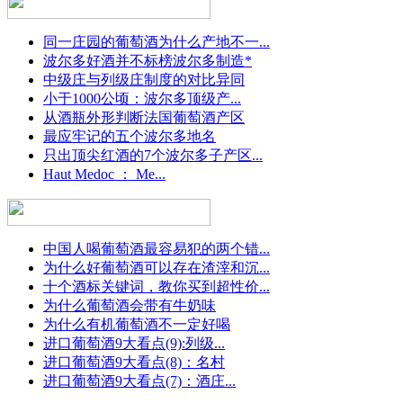
同一庄园的葡萄酒为什么产地不一...
波尔多好酒并不标榜波尔多制造*
中级庄与列级庄制度的对比异同
小于1000公顷：波尔多顶级产...
从酒瓶外形判断法国葡萄酒产区
最应牢记的五个波尔多地名
只出顶尖红酒的7个波尔多子产区...
Haut Medoc ： Me...
中国人喝葡萄酒最容易犯的两个错...
为什么好葡萄酒可以存在渣滓和沉...
十个酒标关键词，教你买到超性价...
为什么葡萄酒会带有牛奶味
为什么有机葡萄酒不一定好喝
进口葡萄酒9大看点(9):列级...
进口葡萄酒9大看点(8)：名村
进口葡萄酒9大看点(7)：酒庄...