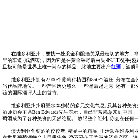
在维多利亚州，要找一处采金和酿酒关系最密切的地方，非
里的车道 (或酒窖)，因为它是在黄金采尽后由失业矿工徒手
且极可能是世界上唯一尚存的样品。此地主要出产
红酒
，酒质
维多利亚州拥有2,900个葡萄种植园和850个酒庄, 分布
当代品牌地位。一些产区历史悠久, 一些是后起之秀, 还有一
验的国际酒评人士的首肯。
维多利亚州州府墨尔本独特的多元文化气息, 及其各种美
酒师协会主席Ben Edwards先生表示，自己非常愿意来到
萄酒成为了各种美食的天然绝配。 放眼整个维州, 你会在任何
澳大利亚葡萄酒的佼佼者, 精品中的精品, 正活跃在维多利
在世界葡萄酒舞台上展露头角, 毫不逊色于欧洲的经典产区、