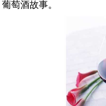
葡萄酒故
事。