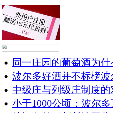
同一庄园的葡萄酒为什么
波尔多好酒并不标榜波
中级庄与列级庄制度的
小于1000公顷：波尔多顶