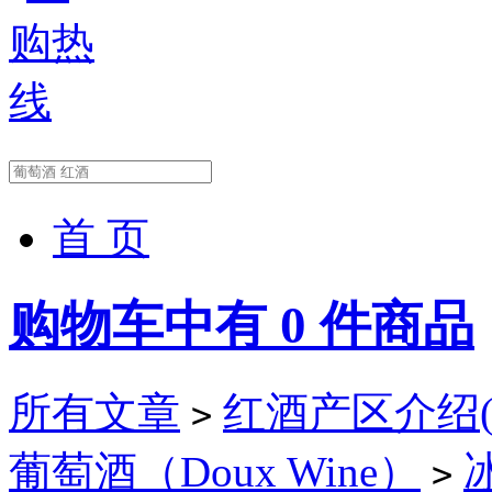
首 页
购物车中有
0
件商品
所有文章
红酒产区介绍(Wi
>
葡萄酒（Doux Wine）
冰
>