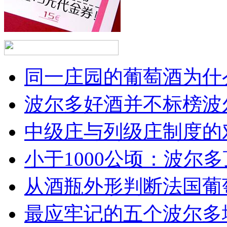
同一庄园的葡萄酒为什么
波尔多好酒并不标榜波
中级庄与列级庄制度的
小于1000公顷：波尔多顶
从酒瓶外形判断法国葡
最应牢记的五个波尔多