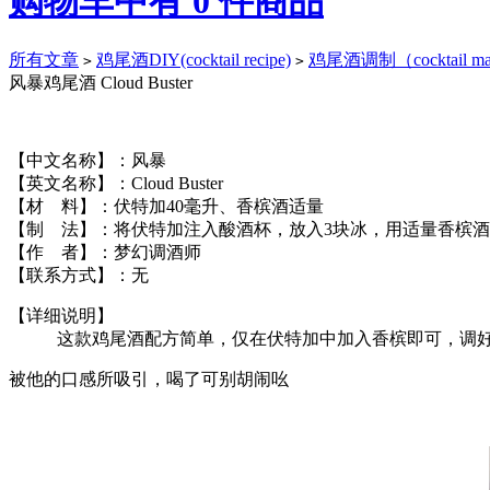
购物车中有
0
件商品
所有文章
鸡尾酒DIY(cocktail recipe)
鸡尾酒调制（cocktail ma
>
>
风暴鸡尾酒 Cloud Buster
【中文名称】：风暴
【英文名称】：Cloud Buster
【材
料】：伏特加40毫升、香槟酒适量
【制
法】：将伏特加注入酸酒杯，放入3块冰，用适量香槟
【作
者】：梦幻调酒师
【联系方式】：无
【详细说明】
这款鸡尾酒配方简单，仅在伏特加中加入香槟即可，调
被他的口感所吸引，喝了可别胡闹吆