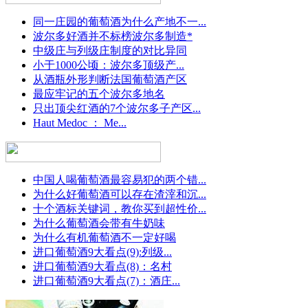
同一庄园的葡萄酒为什么产地不一...
波尔多好酒并不标榜波尔多制造*
中级庄与列级庄制度的对比异同
小于1000公顷：波尔多顶级产...
从酒瓶外形判断法国葡萄酒产区
最应牢记的五个波尔多地名
只出顶尖红酒的7个波尔多子产区...
Haut Medoc ： Me...
中国人喝葡萄酒最容易犯的两个错...
为什么好葡萄酒可以存在渣滓和沉...
十个酒标关键词，教你买到超性价...
为什么葡萄酒会带有牛奶味
为什么有机葡萄酒不一定好喝
进口葡萄酒9大看点(9):列级...
进口葡萄酒9大看点(8)：名村
进口葡萄酒9大看点(7)：酒庄...