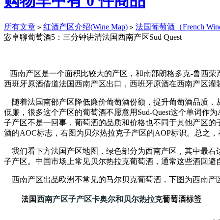
购物车中有
0
件商品
所有文章
红酒产区介绍(Wine Map)
法国葡萄酒（French Win
>
>
宓卓聊葡萄酒5：三分钟讲清法国西南产区Sud Quest
西南产区是一个面积比较大的产区，和南部朗格多克-鲁西荣
西班牙原酒借道法国西南产区出口，西班牙原酒在西南产区灌
随着法国南部产区降低廉价葡萄酒份额，提升葡萄酒品质，从20
低廉，很多这个产区的葡萄酒不愿意用Sud-Quest这个单词作
子产区不是一回事，葡萄酒的品质和价格也不同于其他产区的子
酒的AOC标志，右图为贝尔热拉克子产区的AOP标识。总之
我们看下方法国产区地图，绿色部分为西南产区，其中最右边有
子产区。中国市场上常见贝尔热拉克葡萄酒，通常这些酒回避
西南产区出品欧洲不常见的马尔贝克葡萄酒，下图为西南产区
法国
葡萄酒标签
西南产区子产区卡奥尔和贝尔热拉克