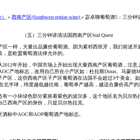
e）
西南产区(Southwest region wine)
宓卓聊葡萄酒5：三分钟讲清
>
>
（五）三分钟讲清法国西南产区Sud Quest
产区一样，大量出品廉价葡萄酒。因为紧邻西班牙，我们前述开
装，是欧盟葡萄酒法律允许的。
12年开始，中国市场上开始出现大量西南产区葡萄酒，注意上述西南
为AOC产地标志，改用自己所在小产区如：杜拉斯Duras、马蒙德M
产区，这些西南产区子产区葡萄酒在法国不会超过3个美金。如下
，在北半球，纬度越低越往南，葡萄单产越高，越适合廉价高产的
一小块绿色部分紧挨着紫色的波尔多，这个地区名为贝尔热拉克B
自己西南产区的身份，只提贝尔热拉克。
酒标中AOC和AOP葡萄酒产地标志。