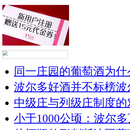
同一庄园的葡萄酒为什么
波尔多好酒并不标榜波
中级庄与列级庄制度的
小于1000公顷：波尔多顶