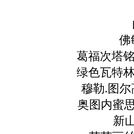
佛敏
葛福次塔铭内Ge
绿色瓦特林纳Gru
穆勒.图尔高Mu
奥图内蜜思嘉Mu
新山N