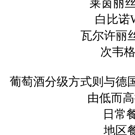
莱茵丽丝玲Rh
白比诺Wei
瓦尔许丽丝玲We
次韦格尔
葡萄酒分级方式则与德
由低而高
日常餐酒
地区餐酒