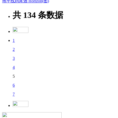
地平线鸡尾酒 Horizon(图)
共
134
条数据
1
2
3
4
5
6
7