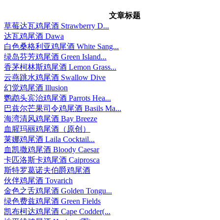
文章标题
草莓达瓦鸡尾酒 Strawberry D...
达瓦鸡尾酒 Dawa
白色桑格利亚鸡尾酒 White Sang...
绿岛芬芳鸡尾酒 Green Island...
香茅柯林斯鸡尾酒 Lemon Grass...
云燕跳水鸡尾酒 Swallow Dive
幻觉鸡尾酒 lllusion
鹦鹉头宾治鸡尾酒 Parrots Hea...
巴兹尔芒果司令鸡尾酒 Basils Ma...
海湾清风鸡尾酒 Bay Breeze
血腥玛丽鸡尾酒（原创）
莱娜鸡尾酒 Laila Cocktail...
血凯撒鸡尾酒 Bloody Caesar
卡匹洛斯卡鸡尾酒 Caiprosca
斯特罗葛诺夫伯爵鸡尾酒
伙伴鸡尾酒 Tovarich
金色之舌鸡尾酒 Golden Tongu...
绿色费兹鸡尾酒 Green Fields
凯布柯达鸡尾酒 Cape Codder(...