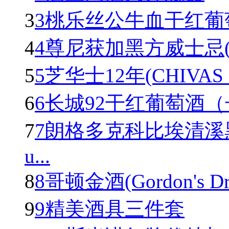
3
3桃乐丝公牛血干红葡萄酒(To
4
4尊尼获加黑方威士忌(Johnn
5
5芝华士12年(CHIVAS R
6
6长城92干红葡萄酒
7
7朗格多克科比埃清溪
u...
8
8哥顿金酒(Gordon's Dry 
9
9精美酒具三件套