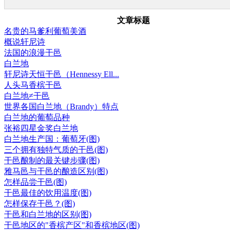
文章标题
名贵的马爹利葡萄美酒
概说轩尼诗
法国的浪漫干邑
白兰地
轩尼诗天恒干邑（Hennessy Ell...
人头马香槟干邑
白兰地≠干邑
世界各国白兰地（Brandy）特点
白兰地的葡萄品种
张裕四星金奖白兰地
白兰地生产国：葡萄牙(图)
三个拥有独特气质的干邑(图)
干邑酿制的最关键步骤(图)
雅马邑与干邑的酿造区别(图)
怎样品尝干邑(图)
干邑最佳的饮用温度(图)
怎样保存干邑？(图)
干邑和白兰地的区别(图)
干邑地区的"香槟产区"和香槟地区(图)