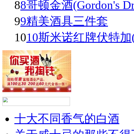
8
8哥顿金酒(Gordon's Dry 
9
9精美酒具三件套
10
10斯米诺红牌伏特加(Smir
十大不同香气的白酒