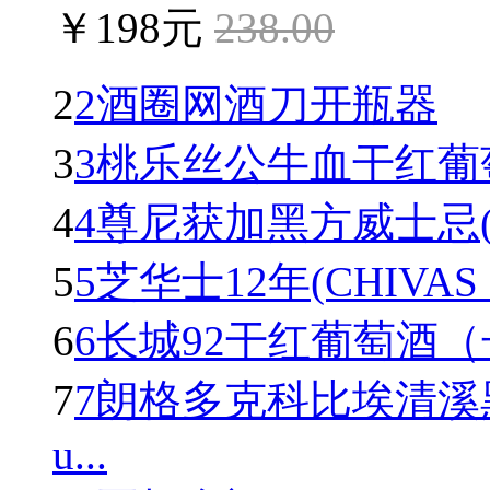
￥198元
238.00
2
2酒圈网酒刀开瓶器
3
3桃乐丝公牛血干红葡萄酒(To
4
4尊尼获加黑方威士忌(Johnn
5
5芝华士12年(CHIVAS R
6
6长城92干红葡萄酒
7
7朗格多克科比埃清溪
u...