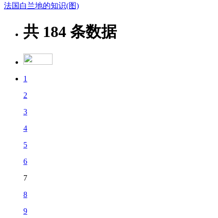
法国白兰地的知识(图)
共
184
条数据
1
2
3
4
5
6
7
8
9