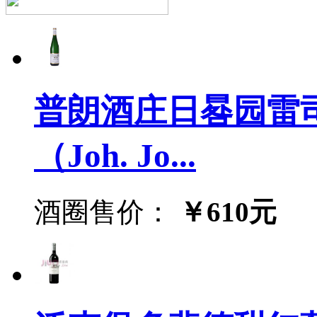
普朗酒庄日晷园雷
（Joh. Jo...
酒圈售价：
￥610元