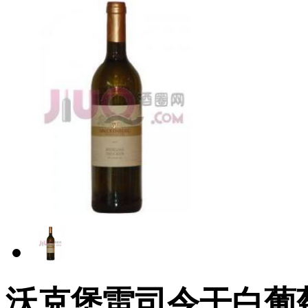
沃克堡雷司令干白葡萄酒(Va