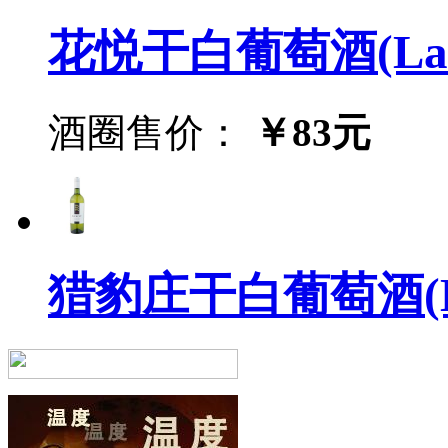
花悦干白葡萄酒(Lafleu
酒圈售价：
￥83元
猎豹庄干白葡萄酒(Leop