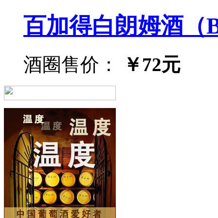
百加得白朗姆酒（BACA
酒圈售价：
￥72元