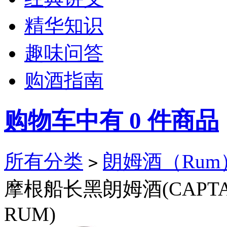
精华知识
趣味问答
购酒指南
购物车中有
0
件商品
所有分类
朗姆酒（Rum
>
摩根船长黑朗姆酒(CAPTAIN
RUM)