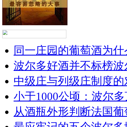
同一庄园的葡萄酒为什么
波尔多好酒并不标榜波
中级庄与列级庄制度的
小于1000公顷：波尔多顶
从酒瓶外形判断法国葡
最应牢记的五个波尔多