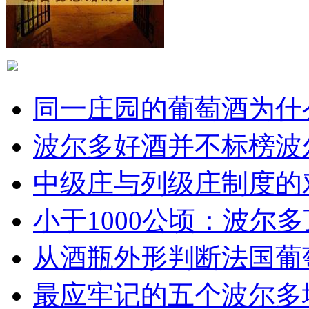
同一庄园的葡萄酒为什么
波尔多好酒并不标榜波
中级庄与列级庄制度的
小于1000公顷：波尔多顶
从酒瓶外形判断法国葡
最应牢记的五个波尔多