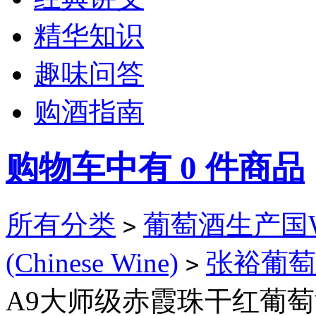
精华知识
趣味问答
购酒指南
购物车中有
0
件商品
所有分类
葡萄酒生产国Win
>
(Chinese Wine)
张裕葡萄
>
A9大师级赤霞珠干红葡