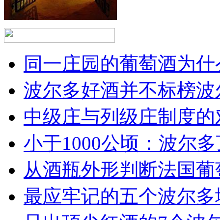
同一庄园的葡萄酒为什么
波尔多好酒并不标榜波
中级庄与列级庄制度的
小于1000公顷：波尔多顶
从酒瓶外形判断法国葡
最应牢记的五个波尔多