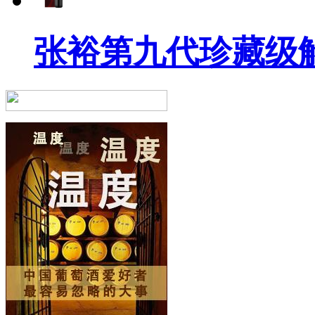
张裕第九代珍藏级