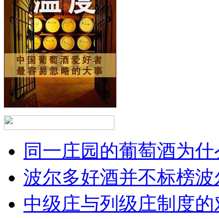
同一庄园的葡萄酒为什么
波尔多好酒并不标榜波
中级庄与列级庄制度的