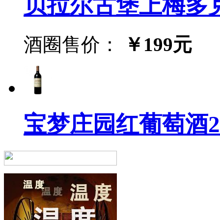
贝拉尔古堡上梅多克中级庄
酒圈售价：
￥199元
宝梦庄园红葡萄酒2016年