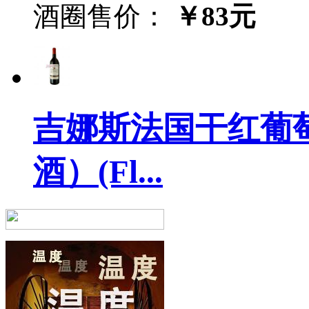
酒圈售价：
￥83元
吉娜斯法国干红葡萄
酒）(Fl...