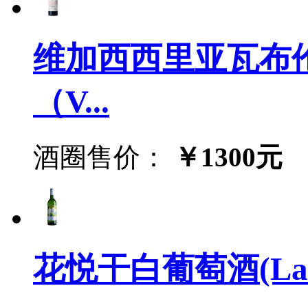
维加西西里亚瓦布伦纳
（V...
酒圈售价：
￥1300元
花悦干白葡萄酒(Lafleu