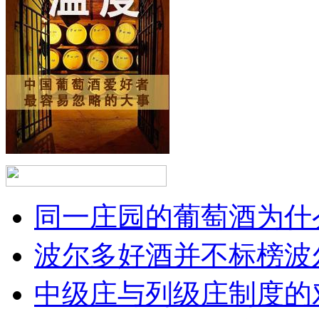
同一庄园的葡萄酒为什么
波尔多好酒并不标榜波
中级庄与列级庄制度的