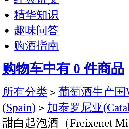
精华知识
趣味问答
购酒指南
购物车中有
0
件商品
所有分类
葡萄酒生产国Win
>
(Spain)
加泰罗尼亚(Catalo
>
甜白起泡酒（Freixenet Mia