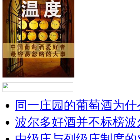
同一庄园的葡萄酒为什么
波尔多好酒并不标榜波
中级庄与列级庄制度的