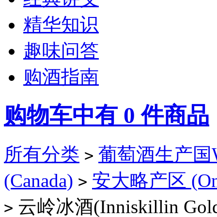
精华知识
趣味问答
购酒指南
购物车中有
0
件商品
所有分类
葡萄酒生产国Win
>
(Canada)
安大略产区 (Onta
>
云岭冰酒(Inniskillin Gold 
>