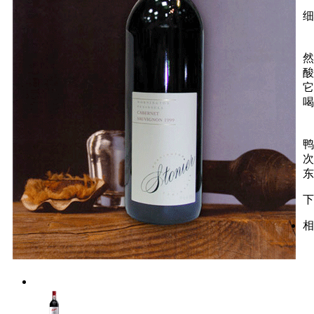
C
细
入
然
酸
它
喝
1
鸭
次
东
下
相