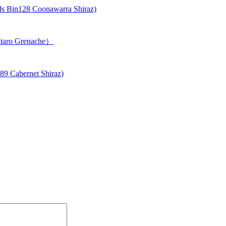
28 Coonawarra Shiraz)
aro Grenache）
abernet Shiraz)