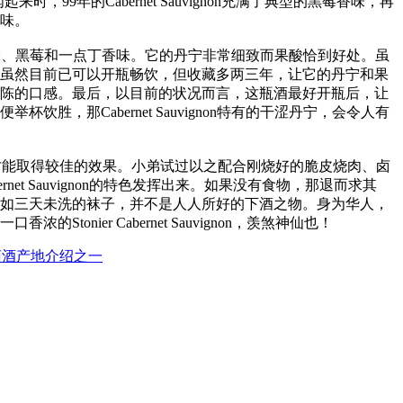
闻起来时，99年的Cabernet Sauvignon充满了典型的黑莓香味，再
味。
透的水果味、黑莓和一点丁香味。它的丹宁非常细致而果酸恰到好处。虽
虽然目前已可以开瓶畅饮，但收藏多两三年，让它的丹宁和果
陈的口感。最后，以目前的状况而言，这瓶酒最好开瓶后，让
，那Cabernet Sauvignon特有的干涩丹宁，会令人有
好是配着食物喝才能取得较佳的效果。小弟试过以之配合刚烧好的脆皮烧肉、卤
bernet Sauvignon的特色发挥出来。如果没有食物，那退而求其
heese味如三天未洗的袜子，并不是人人所好的下酒之物。身为华人，
nier Cabernet Sauvignon，羡煞神仙也！
萄酒产地介绍之一