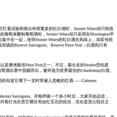
忙着试验和推出种类繁多的红白酒时，Stonier Wines却只制造
区的葡萄来酿制葡萄酒时，Stonier Wines却只采用在Mornington半
起，使得Stonier Wines的红白酒在风味上，深富传统
serve Sauvignon、Reserve Pinot Noir；白酒则只有
，被公认是澳洲最佳Pinot Noir之一。不过，最出名的Stonier恐怕是
敦的国际葡萄酒比赛中脱颍而出，被评选为世界最佳的Chardonnay白酒。
绍的却是它麾下一支时常被人忽略的红酒——Cabernet
ernet Sauvignon。开瓶呼吸一个多小时后，大家开始品尝，
，举高酒杯，对着灯光欣赏它耀目有如红宝石的炫光，实在是赏心悦目之