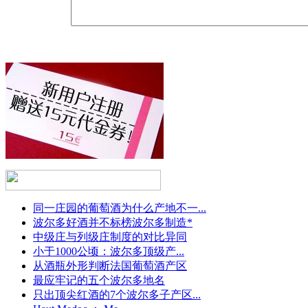
同一庄园的葡萄酒为什么产地不一...
波尔多好酒并不标榜波尔多制造*
中级庄与列级庄制度的对比异同
小于1000公顷：波尔多顶级产...
从酒瓶外形判断法国葡萄酒产区
最应牢记的五个波尔多地名
只出顶尖红酒的7个波尔多子产区...