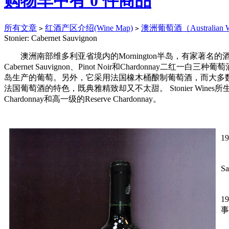
购物车中有
0
件商品
所有文章
红酒产区介绍(Wine Map)
澳洲葡萄酒（Australian 
>
>
Stonier: Cabernet Sauvignon
澳洲南部维多利亚省境内的Mornington半岛，有家著名的酒庄叫
Cabernet Sauvignon、Pinot Noir和Chardonnay二
岛生产的葡萄。另外，它采用法国橡木桶酿制葡萄酒，而大多数的澳
法国葡萄酒的特色，既典雅精致却又不太甜。 Stonier Wines所生产的葡萄酒品
Chardonnay和高一级的Reserve Chardonnay。
S
1
尽
S
最
1
事