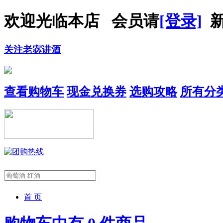
欢迎光临本店 会员请
[登录]
新
关注老宓讲酒
查看购物车
现金兑换券
选购攻略
所有分
首 页