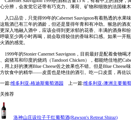
abernet Sauvignon 1999的酒精含量13％，有着中上的酒身，
心分辨，会发觉它还带有巧克力、薄荷、矿物和细致的法国橡木
口品尝，只觉得99年的Cabernet Sauvignon有着熟
这瓶酒已有三年的酒龄，但还是显得年青和有冲劲。猴急的酒友
更深入地融入酒中，应该会得到更浓郁的花香、丰满的酒身和纷
呼吸至少两小时再喝，就会取得较佳的香味和口感。如果一开瓶便举杯饮胜
火酒的感觉。
999年的Stonier Canernet Sauvignon，目前最
、卤猪耳和印度的烧鸡（Tandoori Chicken），都能绝佳地把Ca
，用上好的澳洲Blue Cheese佐之效果也不错。但是Blue C
方饮食中的精华——皮蛋也是绝佳的酒引。吃一口皮蛋，再佐以一口香浓的Sto
一篇:
维多利亚-格迪斯葡萄酒园
上一篇:
维多利亚-澳洲主要葡
关推荐
洛神山庄设拉子干红葡萄酒(Rawson's Retreat Shiraz)