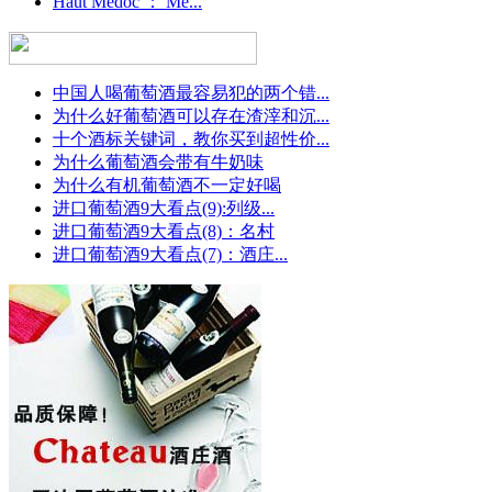
Haut Medoc ： Me...
中国人喝葡萄酒最容易犯的两个错...
为什么好葡萄酒可以存在渣滓和沉...
十个酒标关键词，教你买到超性价...
为什么葡萄酒会带有牛奶味
为什么有机葡萄酒不一定好喝
进口葡萄酒9大看点(9):列级...
进口葡萄酒9大看点(8)：名村
进口葡萄酒9大看点(7)：酒庄...