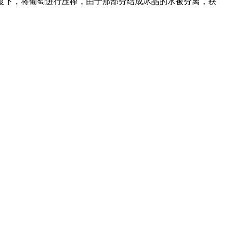
温度下，将葡萄进行压榨，由于那部分结成冰晶的水被分离，获