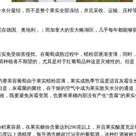
分水分凝结，而不是整个果实全部冻结，并且采收、运输、压榨
ne”。最早出现在德国、奥地利，；而加拿大的安大略湖区，几乎每年
果实免受病害侵扰。在葡萄成熟过程中，蜡粉层逐渐变薄，同时
实腐烂，这是葡萄种植者不期望的，尤其是对于红葡萄品种这是灾难性的
谷的赛美容葡萄由于果实蜡粉层薄，果实成熟季节温度适宜灰霉生
但是，灰霉菌的菌丝，在干燥的空气中成为果实散失水分的通道
收，既要避免灰霉变黑，也要将果穗内部没有产生“贵腐”的果实
积累容易，在果实糖份含量达到290克以上，并且果实酸度充
上酒精度，每升酒含糖超过50克的葡萄酒，这种红酒被称为“天然甜葡萄