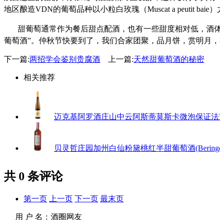
地区酿造VDN的葡萄品种以小粒白玫瑰（Muscat a peutit bai
甜葡萄通常作为餐后甜点配酒，也有一些甜度相对低，酒
葡萄酒”。仲秋节快要到了，我们合家团聚，品月饼，赏明月
下一篇:
两招学会鉴别贵腐酒
上一篇:
天然甜葡萄酒的秘密
相关推荐
迈克基阿罗酒庄山中云阿斯蒂莫斯卡微泡保证法定产区甜白葡萄酒 (M
贝灵哲庄园加州白仙粉黛桃红半甜葡萄酒(Beringer Wine Esta
共
0
条评论
第一页
上一页
下一页
最末页
用 户 名：
酒圈网友