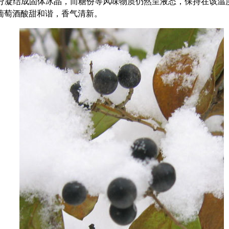
水分凝结成固体冰晶，而糖份等风味物质仍然呈液态，保持在该
葡萄酒酸甜和谐，香气清新。