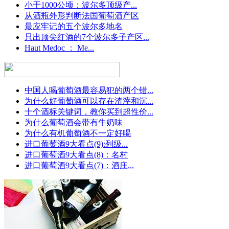
小于1000公顷：波尔多顶级产...
从酒瓶外形判断法国葡萄酒产区
最应牢记的五个波尔多地名
只出顶尖红酒的7个波尔多子产区...
Haut Medoc ： Me...
中国人喝葡萄酒最容易犯的两个错...
为什么好葡萄酒可以存在渣滓和沉...
十个酒标关键词，教你买到超性价...
为什么葡萄酒会带有牛奶味
为什么有机葡萄酒不一定好喝
进口葡萄酒9大看点(9):列级...
进口葡萄酒9大看点(8)：名村
进口葡萄酒9大看点(7)：酒庄...