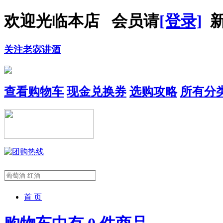
欢迎光临本店 会员请
[登录]
新
关注老宓讲酒
查看购物车
现金兑换券
选购攻略
所有分
首 页