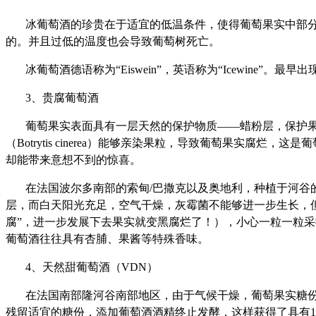
冰葡萄酒的珍贵在于适宜的低温条件，使得葡萄果实中部
的。并且过低的温度也会导致葡萄树死亡。
冰葡萄酒德语称为“Eiswein”，英语称为“Icewi
3、贵腐葡萄酒
葡萄果实表面具有一层天然的保护物质——蜡粉层，保护
（Botrytis cinerea）能够亲染果粒，导致葡萄果
却能带来意想不到的惊喜。
在法国波尔多南部的索甸/巴撒克以及奥地利，种植于河
层，而白天阳光充足，空气干燥，灰霉菌不能够进一步生长，
腐”，进一步发展下去果实就变黑腐烂了！），小心一粒一粒采
葡萄酒往往具有杏脯、果酱等特殊香味。
4、天然甜葡萄酒（VDN）
在法国南部隆河谷南部地区，由于气候干燥，葡萄果实糖份
残留适宜的糖份，添加葡萄酒酒精终止发酵，这样获得了具有15度以