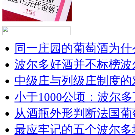
同一庄园的葡萄酒为什么
波尔多好酒并不标榜波
中级庄与列级庄制度的
小于1000公顷：波尔多顶
从酒瓶外形判断法国葡
最应牢记的五个波尔多