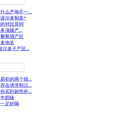
么产地不一...
波尔多制造*
度的对比异同
多顶级产...
国葡萄酒产区
尔多地名
尔多子产区...
犯的两个错...
在渣滓和沉...
买到超性价...
有牛奶味
不一定好喝