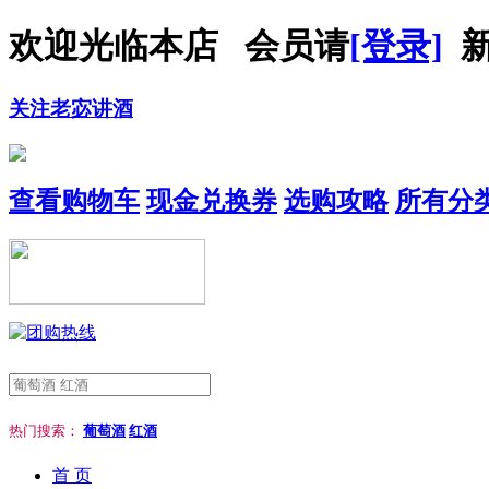
欢迎光临本店 会员请
[登录]
新
关注老宓讲酒
查看购物车
现金兑换券
选购攻略
所有分
热门搜索：
葡萄酒
红酒
首 页