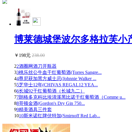
博莱德城堡波尔多格拉芙小产区
￥198元
238.00
2
2酒圈网酒刀开瓶器
3
3桃乐丝公牛血干红葡萄酒(Torres Sangre...
4
4尊尼获加黑方威士忌(Johnnie Walker ...
5
5芝华士12年(CHIVAS REGAL12 YEA...
6
6长城92干红葡萄酒（长城九二）
7
7朗格多克科比埃清溪黑比诺干红葡萄酒（Comme u...
8
8哥顿金酒(Gordon's Dry Gin 750...
9
9精美酒具三件套
10
10斯米诺红牌伏特加(Smirnoff Red Lab...