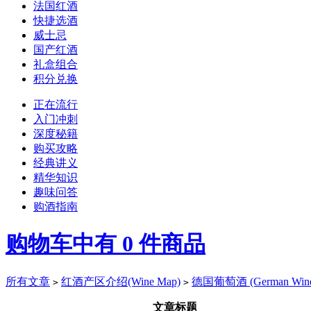
法国红酒
快捷选酒
威士忌
国产红酒
礼盒组合
积分兑换
正在流行
入门冲刺
深度秘籍
购买攻略
经典讲义
精华知识
趣味问答
购酒指南
购物车中有
0
件商品
所有文章
红酒产区介绍(Wine Map)
德国葡萄酒 (German Win
>
>
文章标题