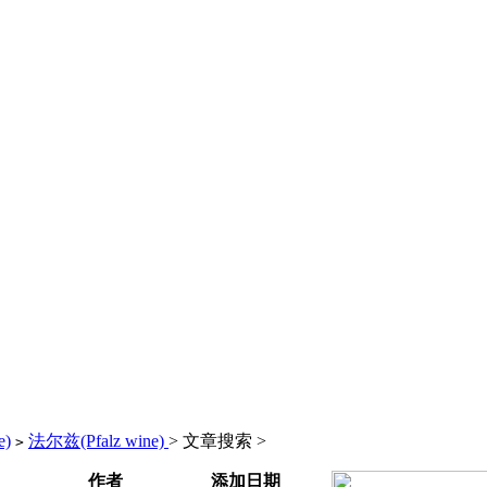
e)
法尔兹(Pfalz wine)
> 文章搜索 >
>
作者
添加日期