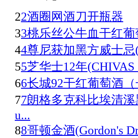
2
2酒圈网酒刀开瓶器
3
3桃乐丝公牛血干红葡萄酒(To
4
4尊尼获加黑方威士忌(Johnn
5
5芝华士12年(CHIVAS R
6
6长城92干红葡萄酒
7
7朗格多克科比埃清溪
u...
8
8哥顿金酒(Gordon's Dry 