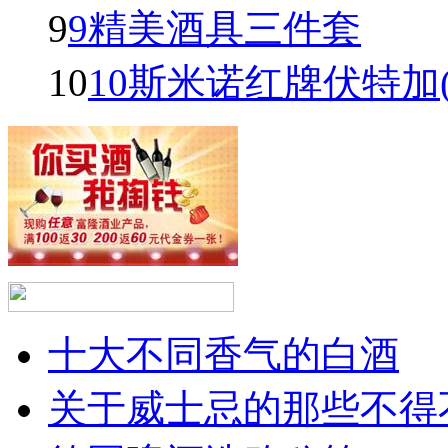
9
9精美酒具三件套
10
10斯米诺红牌伏特加(Smir
十大不同香气的白酒
关于威士忌的那些不得