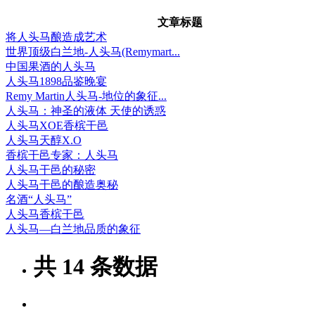
文章标题
将人头马酿造成艺术
世界顶级白兰地-人头马(Remymart...
中国果酒的人头马
人头马1898品鉴晚宴
Remy Martin人头马-地位的象征...
人头马：神圣的液体 天使的诱惑
人头马XOE香槟干邑
人头马天醇X.O
香槟干邑专家：人头马
人头马干邑的秘密
人头马干邑的酿造奥秘
名酒“人头马”
人头马香槟干邑
人头马—白兰地品质的象征
共
14
条数据