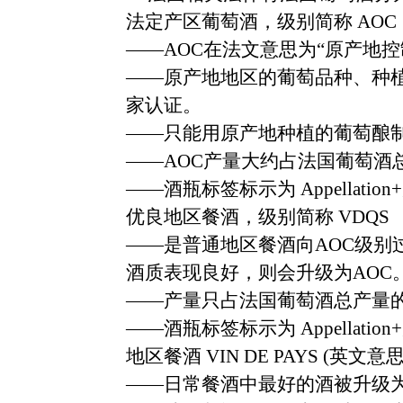
法定产区葡萄酒，级别简称
AOC
——AOC
在法文意思为
“
原产地控
——
原产地地区的葡萄品种、种
家认证。
——
只能用原产地种植的葡萄酿
——AOC
产量大约占法国葡萄酒
——
酒瓶标签标示为
Appellation+
优良地区餐酒，级别简称
VDQS
——
是普通地区餐酒向
AOC
级别
酒质表现良好，则会升级为
AOC
——
产量只占法国葡萄酒总产量
——
酒瓶标签标示为
Appellation+
地区餐酒
VIN DE PAYS (
英文意
——
日常餐酒中最好的酒被升级