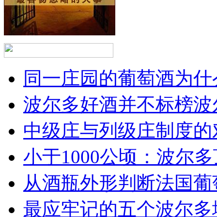
同一庄园的葡萄酒为什么
波尔多好酒并不标榜波
中级庄与列级庄制度的
小于1000公顷：波尔多顶
从酒瓶外形判断法国葡
最应牢记的五个波尔多