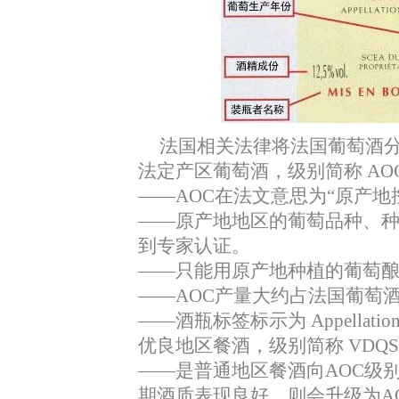
法国相关法律将法国葡萄酒
法定产区葡萄酒，级别简称
AO
——AOC
在法文意思为
“
原产地
——
原产地地区的葡萄品种、
到专家认证。
——
只能用原产地种植的葡萄
——AOC
产量大约占法国葡萄
——
酒瓶标签标示为
Appellatio
优良地区餐酒，级别简称
VDQS
——
是普通地区餐酒向
AOC
级
期酒质表现良好，则会升级为
A