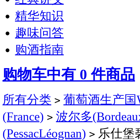
精华知识
趣味问答
购酒指南
购物车中有
0
件商品
所有分类
葡萄酒生产国Win
>
(France)
波尔多(Bordeau
>
(PessacLéognan)
乐仕堡
>