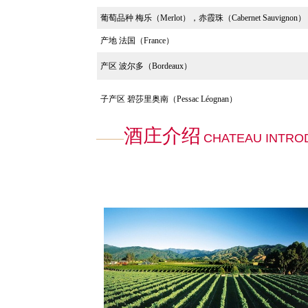
葡萄品种 梅乐（
Merlot
），赤霞珠（
Cabernet Sauvignon
）
产地
法国（
France）
产区
波尔多（Bordeaux）
子产区 碧莎里奥南（Pessac Léognan）
酒庄介绍
CHATEAU INTRO