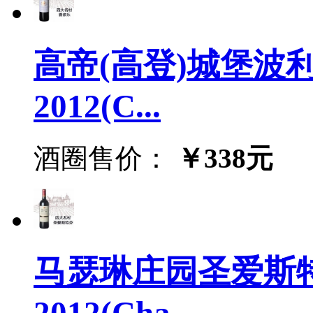
高帝(高登)城堡波
2012(C...
酒圈售价：
￥338元
马瑟琳庄园圣爱斯