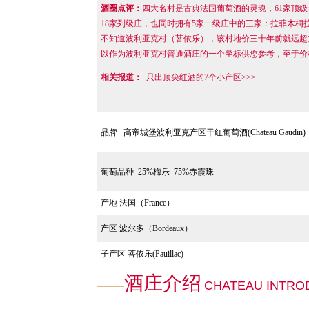
酒圈点评：
四大名村是古典法国葡萄酒的灵魂，61家顶级
18家列级庄，也同时拥有5家一级庄中的三家：拉菲木
不知道波利亚克村（菩依乐），该村地价三十年前就远超
以作为波利亚克村普通酒庄的一个坐标供您参考，至于价
相关报道：
只出顶尖红酒的7个小产区>>>
品牌
高帝城堡波利亚克产区干红葡萄酒
(Chateau Gaudin)
葡萄品种 25%梅乐
75%赤霞珠
产地
法国（
France）
产区
波尔多（Bordeaux）
子产区 菩依乐(Pauillac)
酒庄介绍
CHATEAU INTRO