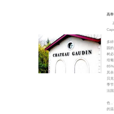
高帝酒
Cap
高帝
多碎
园的
树必
培葡
85%
其余
贝克
季节
法国
高
色，
的温