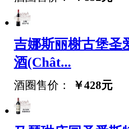
吉娜斯丽榭古堡圣
酒(Chât...
酒圈售价：
￥428元