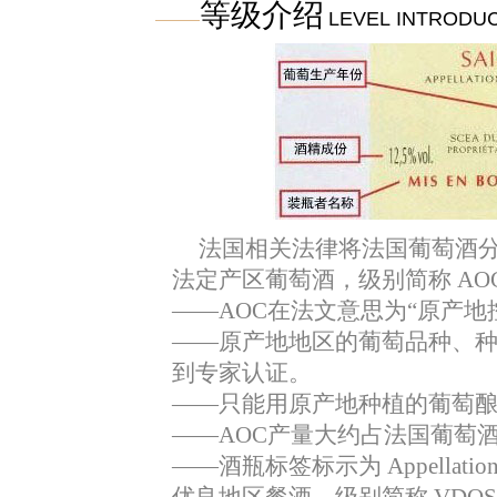
等级介绍
LEVEL INTRODU
法国相关法律将法国葡萄酒
法定产区葡萄酒，级别简称
AO
——AOC
在法文意思为
“
原产地
——
原产地地区的葡萄品种、
到专家认证。
——
只能用原产地种植的葡萄
——AOC
产量大约占法国葡萄
——
酒瓶标签标示为
Appellatio
优良地区餐酒，级别简称
VDQS