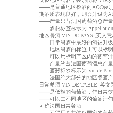
——
是普通地区餐酒向
AOC
级
期酒质表现良好，则会升级为
A
——
产量只占法国葡萄酒总产
——
酒瓶标签标示为
Appellatio
地区餐酒
VIN DE PAYS (
英文意
——
日常餐酒中最好的酒被升
——
地区餐酒的标签上可以标
——
可以用标明产区内的葡萄
——
产量约占法国葡萄酒总产
——
酒瓶标签标示为
Vin de Pay
——
法国绝大部分的地区餐酒
日常餐酒
VIN DE TABLE (
英文
——
是低档的葡萄酒，作日常
——
可以由不同地区的葡萄汁
可称法国日常餐酒。
——
不得用欧共体外国家的葡