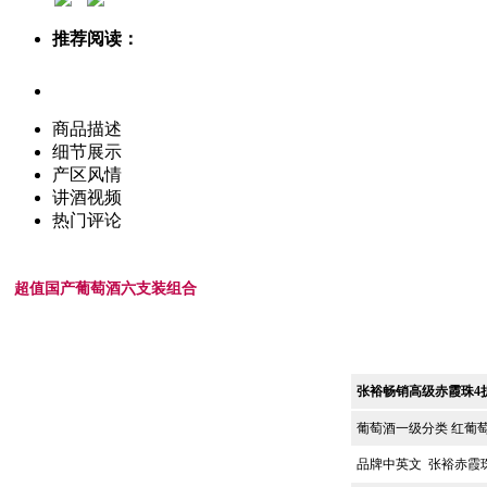
推荐阅读：
商品描述
细节展示
产区风情
讲酒视频
热门评论
超值国产葡萄酒六支装组合
张裕畅销高级赤霞珠4折
葡萄酒一级分类 红葡
品牌中英文
张裕赤霞