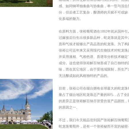
感。如同钢琴独奏曲与协奏曲，单一型与混合
分，但后者工艺复杂，酿酒师的天赋不可或缺
化多端的魅力。
在原料方面，张裕葡萄酒在1892年就从国外引
过嫁接后衍生出很多新品种，蛇龙珠就是其中
质和气候才能够出产高品质的蛇龙珠。为了构
张裕公司近年来又采用现代生物技术对蛇龙珠
并采用液相、气相色谱、质谱等分析技术确定
成分。这也使得张裕解百纳形成了自己独特的
味，而在其它地区，由于受地域限制，所生产
无法酿成如此风格独特的产品的。
目前，张裕公司在烟台拥有全球最大的蛇龙珠
量占了烟台地区蛇龙珠总产量的80%，占了全
的差异正是张裕解百纳尽管受仿冒产品困扰，
的原因之一。
不过，我们今天能品尝到国产张裕解百纳葡萄
蛇龙珠葡萄外，还有一个张裕秘而不宣的秘密—