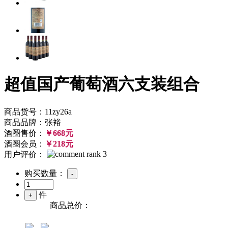
超值国产葡萄酒六支装组合
商品货号：11zy26a
商品品牌：张裕
酒圈售价：
￥668元
酒圈会员：
￥218元
用户评价：
购买数量：
件
商品总价：