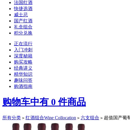
法国红酒
快捷选酒
威士忌
国产红酒
礼盒组合
积分兑换
正在流行
入门冲刺
深度秘籍
购买攻略
经典讲义
精华知识
趣味问答
购酒指南
购物车中有
0
件商品
所有分类
红酒组合Wine Collocation
六支组合
超值国产葡
>
>
>