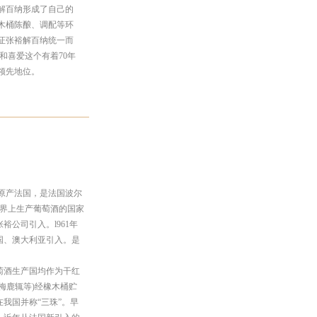
解百纳形成了自己的
木桶陈酿、调配等环
证张裕解百纳统一而
和喜爱这个有着70年
领先地位。
原产法国，是法国波尔
。世界上生产葡萄酒的国家
裕公司引入。l961年
美国、澳大利亚引入。是
萄酒生产国均作为干红
梅鹿辄等)经橡木桶贮
我国并称“三珠”。早