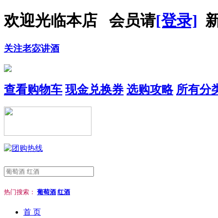
欢迎光临本店 会员请
[登录]
新
关注老宓讲酒
查看购物车
现金兑换券
选购攻略
所有分
热门搜索：
葡萄酒
红酒
首 页