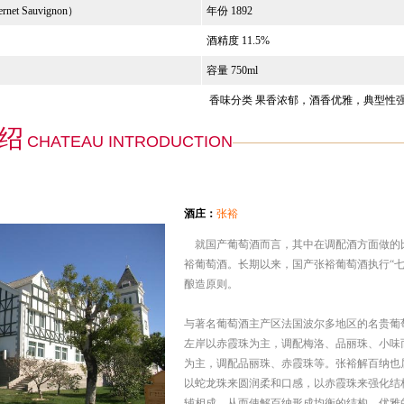
ernet Sauvignon
）
年份 1892
酒精度 11.5%
容量 750ml
香味分类 果香浓郁，酒香优雅，典型性
绍
CHATEAU INTRODUCTION
酒庄：
张裕
就国产葡萄酒而言，其中在调配酒方面做的
裕葡萄酒。长期以来，国产张裕葡萄酒执行“七
酿造原则。
与著名葡萄酒主产区法国波尔多地区的名贵葡
左岸以赤霞珠为主，调配梅洛、品丽珠、小味
为主，调配品丽珠、赤霞珠等。张裕解百纳也
以蛇龙珠来圆润柔和口感，以赤霞珠来强化结
辅相成，从而使解百纳形成均衡的结构、优雅