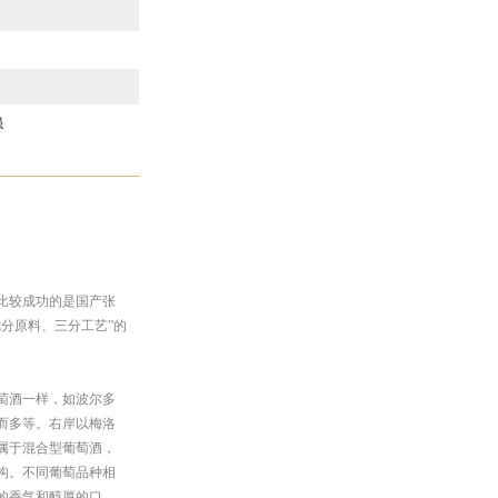
强
比较成功的是国产张
分原料、三分工艺”的
萄酒一样，如波尔多
而多等。右岸以梅洛
属于混合型葡萄酒，
构。不同葡萄品种相
的香气和醇厚的口