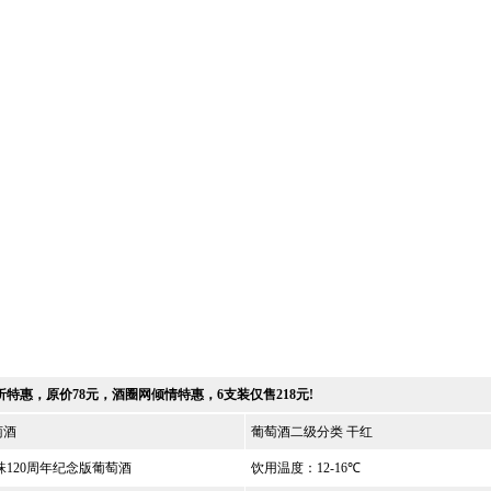
特惠，原价78元，酒圈网倾情特惠，6支装仅售218元!
萄酒
葡萄酒二级分类 干红
珠120周年纪念版葡萄酒
饮用温度：12-16℃