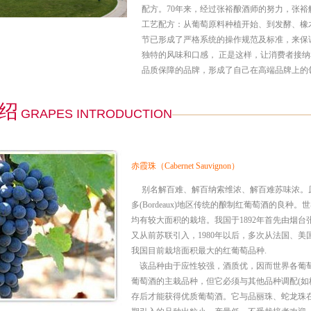
配方。70年来，经过张裕酿酒师的努力，张裕
工艺配方：从葡萄原料种植开始、到发酵、橡
节已形成了严格系统的操作规范及标准，来保
独特的风味和口感， 正是这样，让消费者接纳
品质保障的品牌，形成了自己在高端品牌上的
绍
GRAPES INTRODUCTION
赤霞珠（
Cabernet Sauvignon
）
别名解百难、解百纳索维浓、解百难苏味浓。
多(Bordeaux)地区传统的酿制红葡萄酒的良种
均有较大面积的栽培。我国于1892年首先由烟台张
又从前苏联引入，1980年以后，多次从法国、
我国目前栽培面积最大的红葡萄品种.
该品种由于应性较强，酒质优，因而世界各葡
葡萄酒的主栽品种，但它必须与其他品种调配(如
存后才能获得优质葡萄酒。它与品丽珠、蛇龙珠在