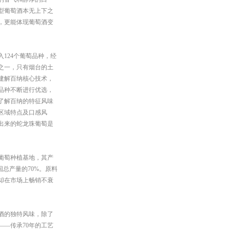
型葡萄酒本无上下之
，更能体现葡萄酒变
入124个葡萄品种，经
之一，只有烟台的土
建解百纳核心技术，
品种不断进行优选，
了解百纳的特征风味
区域特点及口感风
出来的蛇龙珠葡萄是
葡萄种植基地，其产
国总产量的70%。原料
却在市场上畅销不衰
酒的独特风味，除了
—传承70年的工艺