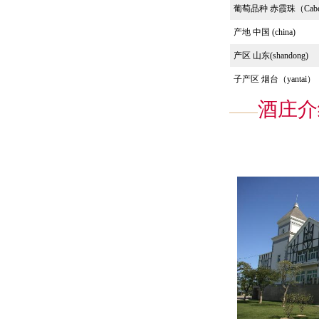
葡萄品种 赤霞珠（
Cab
产地
中国 (china)
产区
山东(shandong)
子产区 烟台（yantai）
酒庄介