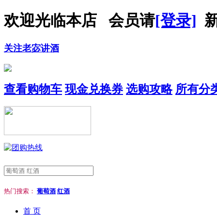
欢迎光临本店 会员请
[登录]
新
关注老宓讲酒
查看购物车
现金兑换券
选购攻略
所有分
热门搜索：
葡萄酒
红酒
首 页