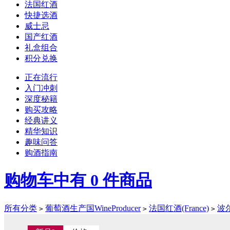
法国红酒
快捷选酒
威士忌
国产红酒
礼盒组合
积分兑换
正在流行
入门冲刺
深度秘籍
购买攻略
经典讲义
精华知识
趣味问答
购酒指南
购物车中有
0
件商品
所有分类
葡萄酒生产国WineProducer
法国红酒(France)
波尔
>
>
>