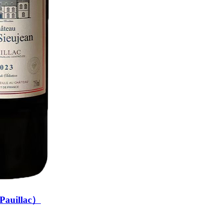
auillac）