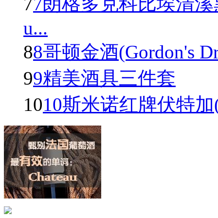
7
7朗格多克科比埃清溪
u...
8
8哥顿金酒(Gordon's Dry 
9
9精美酒具三件套
10
10斯米诺红牌伏特加(Smir