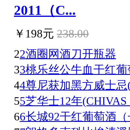
2011（C...
￥198元
238.00
2
2酒圈网酒刀开瓶器
3
3桃乐丝公牛血干红葡萄酒(To
4
4尊尼获加黑方威士忌(Johnn
5
5芝华士12年(CHIVAS R
6
6长城92干红葡萄酒